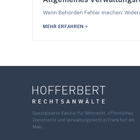
Wenn Behörden Fehler machen: Wider
MEHR ERFAHREN
Footer
Spezialisierte Kanzlei für Wehrrecht, öffentliches
Dienstrecht und Verwaltungsrecht in Frankfurt am
Main.