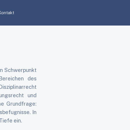
Kontakt
069 976093-0
en Schwerpunkt
 Bereichen des
isziplinarrecht
ungsrecht und
me Grundfrage:
sbefugnisse. In
iefe ein.